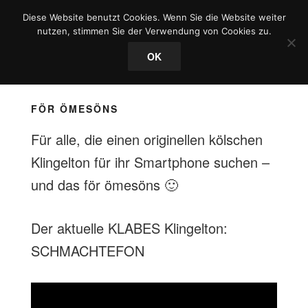
Zum
Diese Website benutzt Cookies. Wenn Sie die Website weiter
Inhalt
nutzen, stimmen Sie der Verwendung von Cookies zu.
springen
OK
Menü
FÖR ÖMESÖNS
Für alle, die einen originellen kölschen
Klingelton für ihr Smartphone suchen –
und das för ömesöns 🙂
Der aktuelle KLABES Klingelton:
SCHMACHTEFON