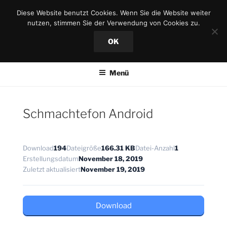
Zum
Diese Website benutzt Cookies. Wenn Sie die Website weiter
Inhalt
nutzen, stimmen Sie der Verwendung von Cookies zu.
springen
OK
Menü
Schmachtefon Android
Download
194
Dateigröße
166.31 KB
Datei-Anzahl
1
Erstellungsdatum
November 18, 2019
Zuletzt aktualisiert
November 19, 2019
Download