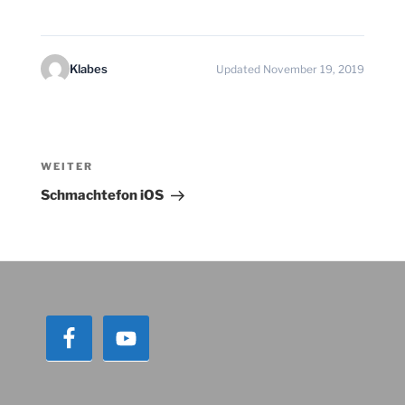
Klabes
Updated November 19, 2019
Beitragsnavigation
Nächster
WEITER
Beitrag
Schmachtefon iOS