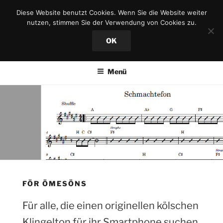
Zum
Diese Website benutzt Cookies. Wenn Sie die Website weiter
Inhalt
nutzen, stimmen Sie der Verwendung von Cookies zu.
springen
OK
Menü
FÖR ÖMESÖNS
Für alle, die einen originellen kölschen
Klingelton für ihr Smartphone suchen