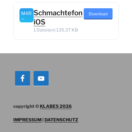
Schmachtefon
Download
iOS
1 Datei(en)
135.37 KB
copyright ©
KLABES 2026
IMPRESSUM
|
DATENSCHUTZ