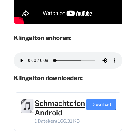
Klingelton anhören:
Klingelton downloaden:
Schmachtefon
Download
Android
1 Datei(en)
166.31 KB