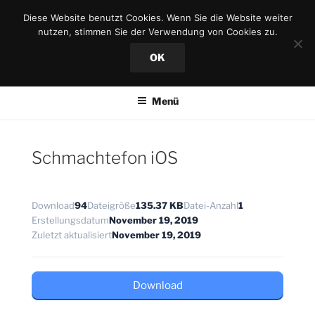
Zum
Diese Website benutzt Cookies. Wenn Sie die Website weiter
Inhalt
nutzen, stimmen Sie der Verwendung von Cookies zu.
springen
OK
Menü
Schmachtefon iOS
Download
94
Dateigröße
135.37 KB
Datei-Anzahl
1
Erstellungsdatum
November 19, 2019
Zuletzt aktualisiert
November 19, 2019
Download