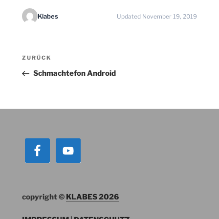
Klabes
Updated November 19, 2019
Beitragsnavigation
Vorheriger
ZURÜCK
Beitrag
Schmachtefon Android
copyright ©
KLABES 2026